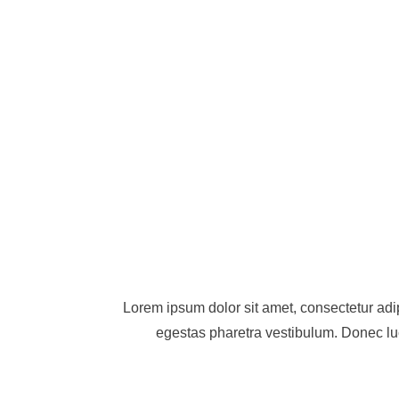
24Hour Callout
Lorem ipsum dolor sit amet, consectetur adip
egestas pharetra vestibulum. Donec luc