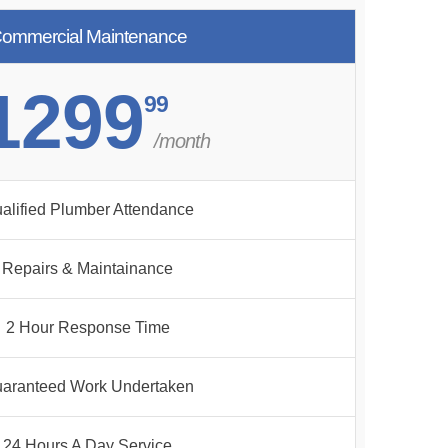
ommercial Maintenance
1299
99
/month
alified Plumber Attendance
Repairs & Maintainance
2 Hour Response Time
aranteed Work Undertaken
24 Hours A Day Service