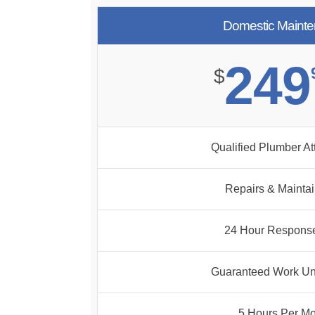
Domestic Maint
249
$
Qualified Plumber A
Repairs & Mainta
24 Hour Respons
Guaranteed Work Un
5 Hours Per M