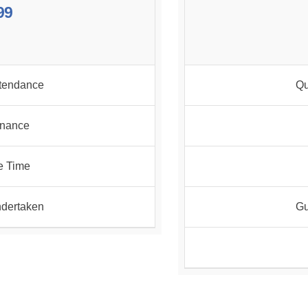
99
ttendance
Qu
inance
e Time
dertaken
Gu