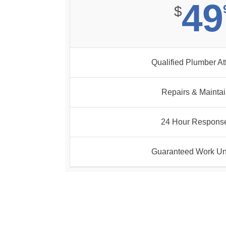
49
$
Qualified Plumber A
Repairs & Mainta
24 Hour Respons
Guaranteed Work Un