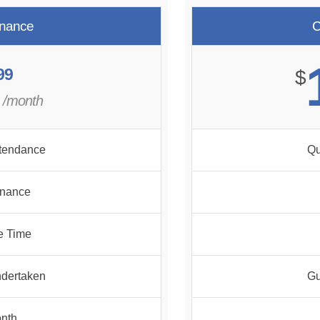
enance
C
99
$
/month
ttendance
Qu
inance
e Time
dertaken
Gu
onth