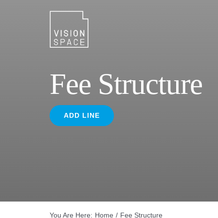
Skip
to
content
Fee Structure
ADD LINE
You Are Here
:
Home
/
Fee Structure